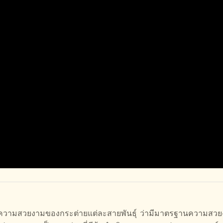
ฐานความสวยงามของกระต่ายแต่ละสายพันธุ์ ว่ามีมาตรฐานความสว