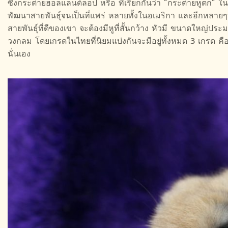
ซึ่งกระต่ายฮอลแลนด์ลอป หรือ ที่เรียกกันว่า “กระต่ายหูตก” 
พัฒนาสายพันธุ์จนเป็นที่แพร่ หลายทั้งในอเมริกา และอีกหลาย
สายพันธุ์ที่ดีของเขา จะต้องมีหูที่สั้นกว้าง หัวมี ขนาดใหญ
วงกลม โดยเกรดในไทยที่นิยมแบ่งกันจะมีอยู่ทั้งหมด 3 เกรด ค
นั่นเอง