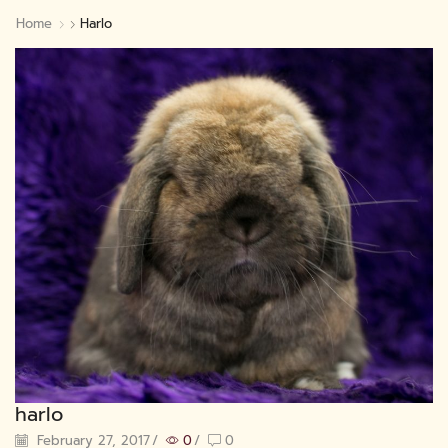
Home
Harlo
harlo
February 27, 2017
/
0
/
0